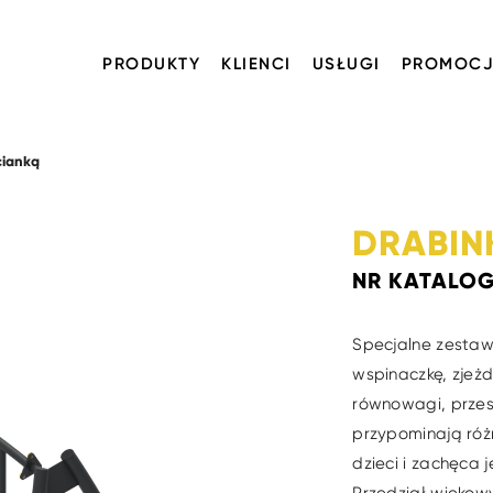
PRODUKTY
KLIENCI
USŁUGI
PROMOCJ
cianką
DRABIN
NR KATALO
Specjalne zesta
wspinaczkę, zjeżd
równowagi, przes
przypominają różn
dzieci i zachęca 