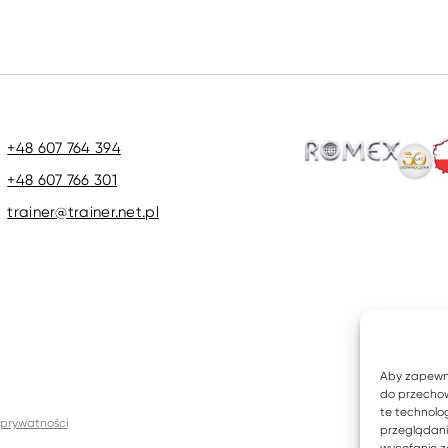
+48 607 764 394
+48 607 766 301
trainer@trainer.net.pl
Aby zapewnić
do przechow
te technolo
 prywatności
przeglądania