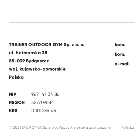
TRAINER OUTDOOR GYM Sp. z o. o.
kom.
ul. Hetmanska 38
kom.
85-039 Bydgoszcz
e-mail
woj. kujawsko-pomorskie
Polska
NIP
967 147 34 86
REGON
527709584
KRS
0001086145
© 2021 ZPU ROMEX Sp z o.o. Wszystkie prawa zastrzeżone.
Polityka