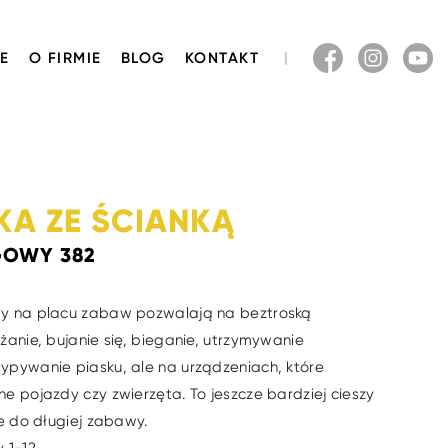
E
O FIRMIE
BLOG
KONTAKT
KA ZE ŚCIANKĄ
GOWY 382
wy na placu zabaw pozwalają na beztroską
żanie, bujanie się, bieganie, utrzymywanie
ypywanie piasku, ale na urządzeniach, które
e pojazdy czy zwierzęta. To jeszcze bardziej cieszy
je do długiej zabawy.