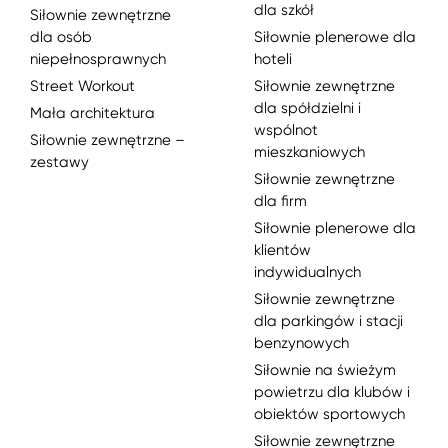
dla szkół
Siłownie zewnętrzne
dla osób
Siłownie plenerowe dla
niepełnosprawnych
hoteli
Street Workout
Siłownie zewnętrzne
dla spółdzielni i
Mała architektura
wspólnot
Siłownie zewnętrzne –
mieszkaniowych
zestawy
Siłownie zewnętrzne
dla firm
Siłownie plenerowe dla
klientów
indywidualnych
Siłownie zewnętrzne
dla parkingów i stacji
benzynowych
Siłownie na świeżym
powietrzu dla klubów i
obiektów sportowych
Siłownie zewnętrzne