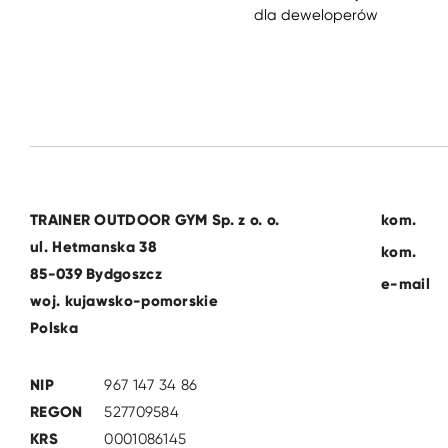
dla deweloperów
TRAINER OUTDOOR GYM Sp. z o. o.
kom.
ul. Hetmanska 38
kom.
85-039 Bydgoszcz
e-mail
woj. kujawsko-pomorskie
Polska
NIP
967 147 34 86
REGON
527709584
KRS
0001086145