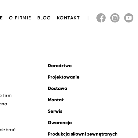
E
O FIRMIE
BLOG
KONTAKT
Doradztwo
Projektowanie
Dostawa
b firm
Montaż
lana
Serwis
Gwarancja
odebrać
Produkcja siłowni zewnętrznych