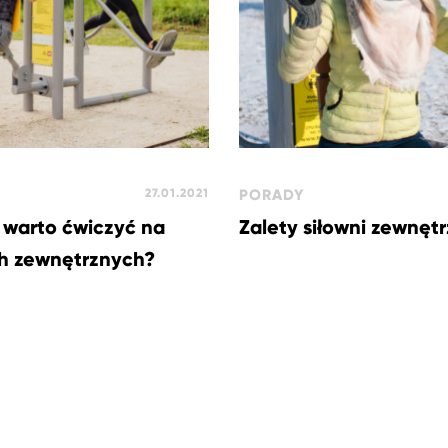
27.01.2021
PORADY
 warto ćwiczyć na
Zalety siłowni zewnęt
ch zewnętrznych?