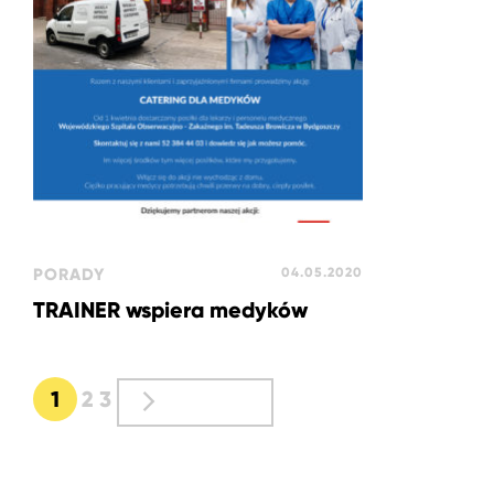
PORADY
04.05.2020
TRAINER wspiera medyków
Nawigacja
1
2
3
NASTĘPNE
po
wpisach