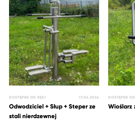
DOSTĘPNE OD RĘKI
17.06.2026
DOSTĘPNE OD
Odwodziciel + Słup + Steper ze
Wioślarz 
stali nierdzewnej