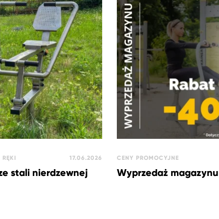
 RĘKI
17.06.2026
CENY PROMOCYJNE
ze stali nierdzewnej
Wyprzedaż magazynu