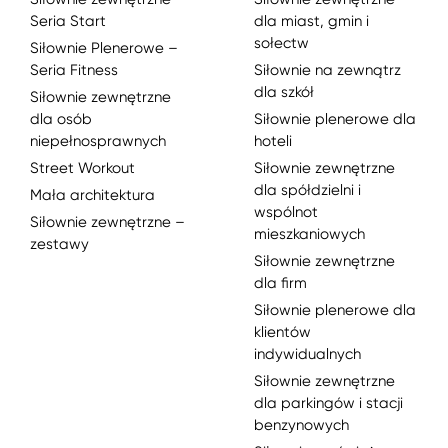
Seria Start
dla miast, gmin i
sołectw
Siłownie Plenerowe –
Seria Fitness
Siłownie na zewnątrz
dla szkół
Siłownie zewnętrzne
dla osób
Siłownie plenerowe dla
niepełnosprawnych
hoteli
Street Workout
Siłownie zewnętrzne
dla spółdzielni i
Mała architektura
wspólnot
Siłownie zewnętrzne –
mieszkaniowych
zestawy
Siłownie zewnętrzne
dla firm
Siłownie plenerowe dla
klientów
indywidualnych
Siłownie zewnętrzne
dla parkingów i stacji
benzynowych