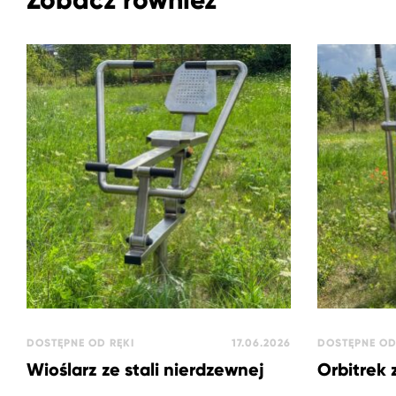
DOSTĘPNE OD RĘKI
17.06.2026
DOSTĘPNE OD
Wioślarz ze stali nierdzewnej
Orbitrek 