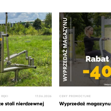
 RĘKI
17.06.2026
CENY PROMOCYJNE
ze stali nierdzewnej
Wyprzedaż magazynu