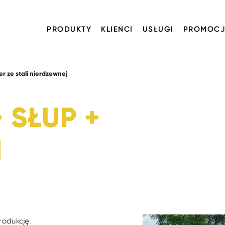
PRODUKTY
KLIENCI
USŁUGI
PROMOCJ
er ze stali nierdzewnej
 SŁUP +
I
rodukcję.