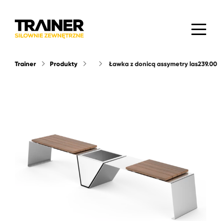
Trainer
Produkty
ławka z donicą assymetry las239.00