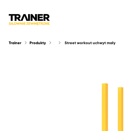
Trainer
Produkty
street workout uchwyt mały