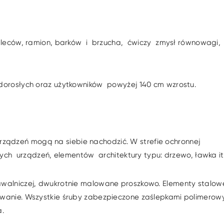
 pleców, ramion, barków i brzucha, ćwiczy zmysł równowagi,
 dorosłych oraz użytkowników powyżej 140 cm wzrostu.
rządzeń mogą na siebie nachodzić. W strefie ochronnej
ch urządzeń, elementów architektury typu: drzewo, ławka it
pawalniczej, dwukrotnie malowane proszkowo. Elementy stalow
owanie. Wszystkie śruby zabezpieczone zaślepkami polimerow
a.