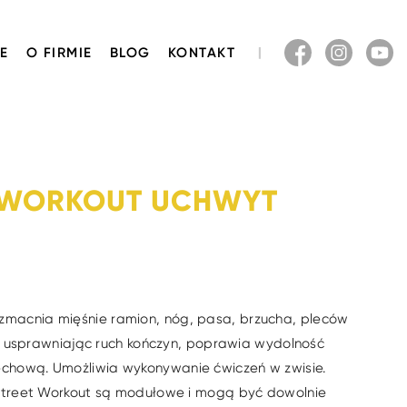
E
O FIRMIE
BLOG
KONTAKT
 WORKOUT UCHWYT
macnia mięśnie ramion, nóg, pasa, brzucha, pleców
ej, usprawniając ruch kończyn, poprawia wydolność
hową. Umożliwia wykonywanie ćwiczeń w zwisie.
 Street Workout są modułowe i mogą być dowolnie