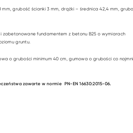
mm, grubość ścianki 3 mm, drążki – średnica 42,4 mm, grub
e i zabetonowane fundamentem z betonu B25 o wymiarach
oziomu gruntu.
owa o grubości minimum 40 cm, gumowa o grubości co najmni
pieczeństwa zawarte w normie
PN-EN 16630:2015-06.