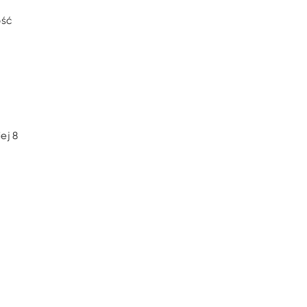
ość
ej 8