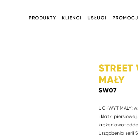
PRODUKTY
KLIENCI
USŁUGI
PROMOCJ
STREET
MAŁY
SW07
UCHWYT MAŁY: wz
i klatki piersiow
krążeniowo-oddec
Urządzenia serii