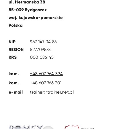
ul. Hetmanska 38
85-039 Bydgoszcz
woj. kujawsko-pomorskie
Polska
NIP
967 147 34 86
REGON
527709584
KRS
0001086145
kom.
+48 607 764 394
kom.
+48 607 766 301
e-mail
trainer@trainer.net.pl