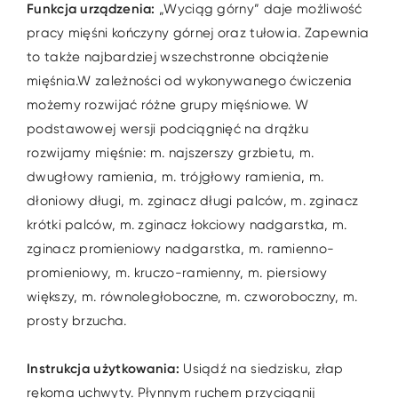
Funkcja urządzenia:
„Wyciąg górny” daje możliwość
pracy mięśni kończyny górnej oraz tułowia. Zapewnia
to także najbardziej wszechstronne obciążenie
mięśnia.W zależności od wykonywanego ćwiczenia
możemy rozwijać różne grupy mięśniowe. W
podstawowej wersji podciągnięć na drążku
rozwijamy mięśnie: m. najszerszy grzbietu, m.
dwugłowy ramienia, m. trójgłowy ramienia, m.
dłoniowy długi, m. zginacz długi palców, m. zginacz
krótki palców, m. zginacz łokciowy nadgarstka, m.
zginacz promieniowy nadgarstka, m. ramienno-
promieniowy, m. kruczo-ramienny, m. piersiowy
większy, m. równoległoboczne, m. czworoboczny, m.
prosty brzucha.
Instrukcja użytkowania:
Usiądź na siedzisku, złap
rękoma uchwyty. Płynnym ruchem przyciągnij