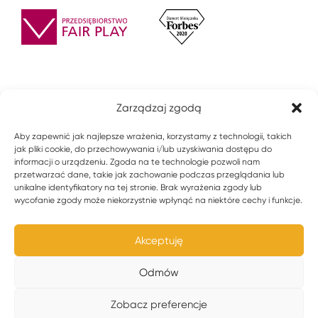
Zarządzaj zgodą
Aby zapewnić jak najlepsze wrażenia, korzystamy z technologii, takich
jak pliki cookie, do przechowywania i/lub uzyskiwania dostępu do
informacji o urządzeniu. Zgoda na te technologie pozwoli nam
przetwarzać dane, takie jak zachowanie podczas przeglądania lub
unikalne identyfikatory na tej stronie. Brak wyrażenia zgody lub
wycofanie zgody może niekorzystnie wpłynąć na niektóre cechy i funkcje.
© 2021 ZPU ROMEX Sp z o.o. Wszystkie prawa zastrzeżone.
Akceptuję
Polityka prywatności
Odmów
Zobacz preferencje