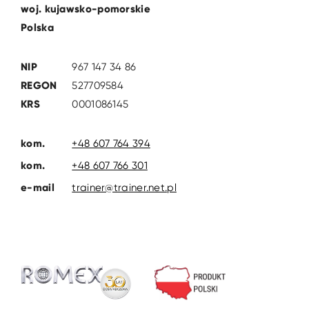
woj. kujawsko-pomorskie
Polska
NIP
967 147 34 86
REGON
527709584
KRS
0001086145
kom.
+48 607 764 394
kom.
+48 607 766 301
e-mail
trainer@trainer.net.pl