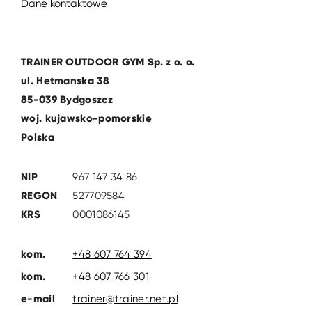
Dane kontaktowe
TRAINER OUTDOOR GYM Sp. z o. o.
ul. Hetmanska 38
85-039 Bydgoszcz
woj. kujawsko-pomorskie
Polska
NIP
967 147 34 86
REGON
527709584
KRS
0001086145
kom.
+48 607 764 394
kom.
+48 607 766 301
e-mail
trainer@trainer.net.pl