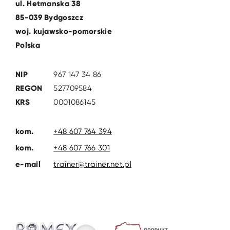
ul. Hetmanska 38
85-039 Bydgoszcz
woj. kujawsko-pomorskie
Polska
NIP
967 147 34 86
REGON
527709584
KRS
0001086145
kom.
+48 607 764 394
kom.
+48 607 766 301
e-mail
trainer@trainer.net.pl