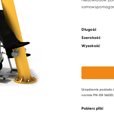
niedowładów poło
samowspomagan
Długość
Szerokość
Wysokość
Urządzenie posiada 
normie PN-EN 16630:
Pobierz pliki