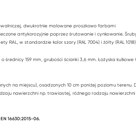
pawalniczej, dwukrotnie malowane proszkowo farbami
eczone antykorozyjnie poprzez śrutowanie i cynkowanie. Śrub
y RAL, w standardzie kolor szary (RAL 7004) i żółty (RAL 1018)
o średnicy 159 mm, grubości ścianki 3,6 mm. Łożyska kulkowe 
h na miejscu), osadzonych 10 cm poniżej poziomu terenu. 
aju nawierzchni np. trawiastej, różnego rodzaju nawierzchni
EN 16630:2015-06.