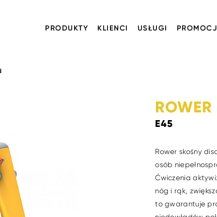
PRODUKTY
KLIENCI
USŁUGI
PROMOCJ
d
ROWER 
E45
Rower skośny disa
osób niepełnospr
Ćwiczenia aktywiz
nóg i rąk, zwięk
to gwarantuje p