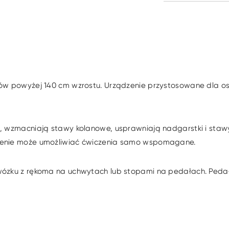
ków powyżej 140 cm wzrostu. Urządzenie przystosowane dla o
g, wzmacniają stawy kolanowe, usprawniają nadgarstki i staw
zenie może umożliwiać ćwiczenia samo wspomagane.
wózku z rękoma na uchwytach lub stopami na pedałach. Pedał