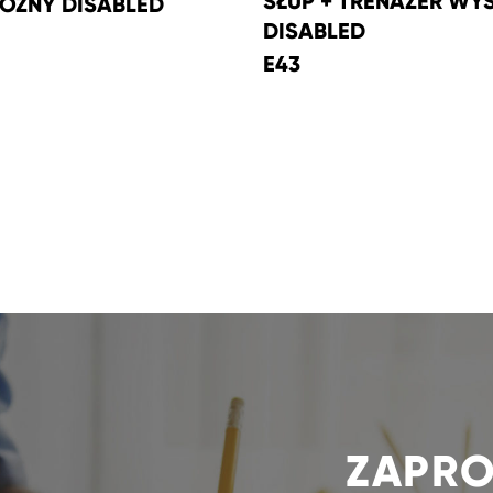
SŁUP + TRENAŻER WY
OŻNY DISABLED
DISABLED
E43
ZAPRO