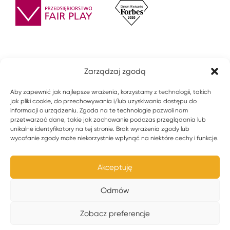
Zarządzaj zgodą
Aby zapewnić jak najlepsze wrażenia, korzystamy z technologii, takich
jak pliki cookie, do przechowywania i/lub uzyskiwania dostępu do
informacji o urządzeniu. Zgoda na te technologie pozwoli nam
przetwarzać dane, takie jak zachowanie podczas przeglądania lub
unikalne identyfikatory na tej stronie. Brak wyrażenia zgody lub
wycofanie zgody może niekorzystnie wpłynąć na niektóre cechy i funkcje.
© 2021 ZPU ROMEX Sp z o.o. Wszystkie prawa zastrzeżone.
Akceptuję
Polityka prywatności
Odmów
Zobacz preferencje