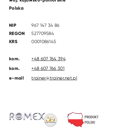
Polska
NIP
967 147 34 86
REGON
527709584
KRS
0001086145
kom.
+48 607 764 394
kom.
+48 607 766 301
e-mail
trainer@trainer.net.pl