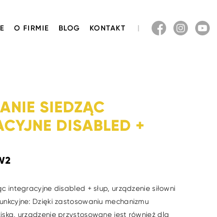
E
O FIRMIE
BLOG
KONTAKT
ANIE SIEDZĄC
ACYJNE DISABLED +
W2
c integracyjne disabled + słup, urządzenie siłowni
unkcyjne: Dzięki zastosowaniu mechanizmu
iska, urządzenie przystosowane jest również dla