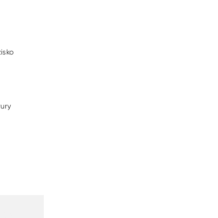
isko
rury