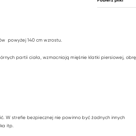
Pobierz pliki
ków powyżej 140 cm wzrostu.
nych partii ciała, wzmacniają mięśnie klatki piersiowej, obr
ć. W strefie bezpiecznej nie powinno być żadnych innych
a itp.