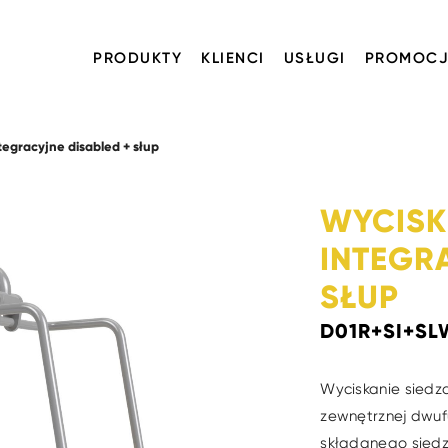
PRODUKTY
KLIENCI
USŁUGI
PROMOCJ
ntegracyjne disabled + słup
WYCISK
INTEGR
SŁUP
D01R+SI+SL
Wyciskanie siedzą
zewnętrznej dwuf
składanego siedz