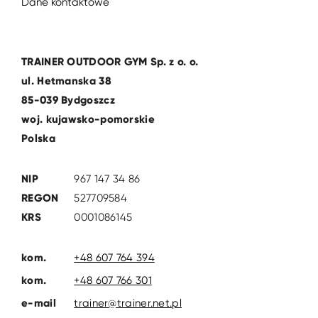
Dane kontaktowe
TRAINER OUTDOOR GYM Sp. z o. o.
ul. Hetmanska 38
85-039 Bydgoszcz
woj. kujawsko-pomorskie
Polska
NIP
967 147 34 86
REGON
527709584
KRS
0001086145
kom.
+48 607 764 394
kom.
+48 607 766 301
e-mail
trainer@trainer.net.pl