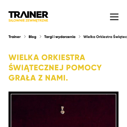
Trainer
Blog
Targi i wydarzenia
Wielka Orkiestra Świątec
WIELKA ORKIESTRA
ŚWIĄTECZNEJ POMOCY
GRAŁA Z NAMI.